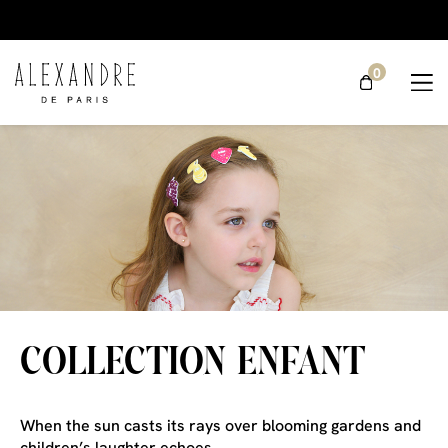
0
COLLECTION ENFANT
When the sun casts its rays over blooming gardens and
children’s laughter echoes,