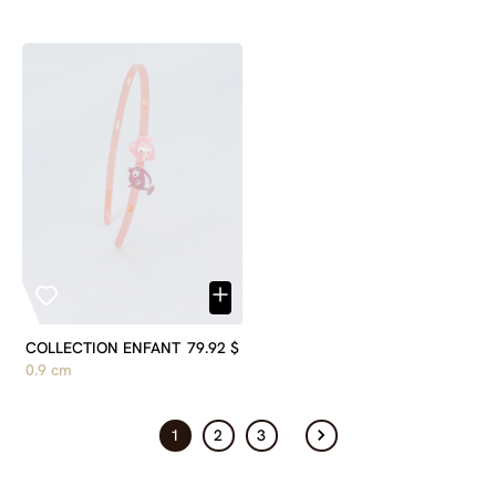
COLLECTION ENFANT
79.92 $
0.9 cm
1
2
3